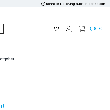
schnelle Lieferung auch in der Saison
Du hast 0 Produkte auf de
0,00 €
Ware
atgeber
ht