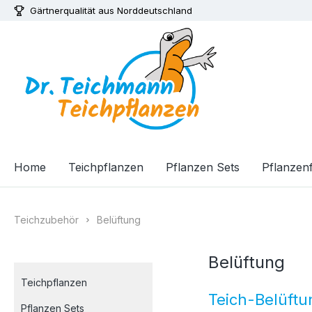
Gärtnerqualität aus Norddeutschland
m Hauptinhalt springen
Zur Suche springen
Zur Hauptnavigation springen
Home
Teichpflanzen
Pflanzen Sets
Pflanzenf
Teichzubehör
Belüftung
Belüftung
Teichpflanzen
Teich-Belüftun
Pflanzen Sets