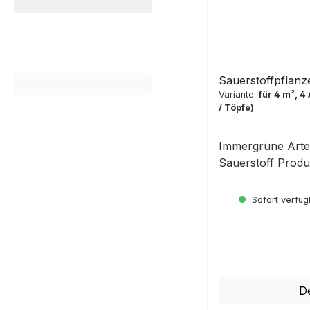
Sauerstoffpflanz
Variante:
für 4 m², 4
/ Töpfe)
Immergrüne Arten
Sauerstoff Prod
Sofort verfügb
Regulärer Preis:
De