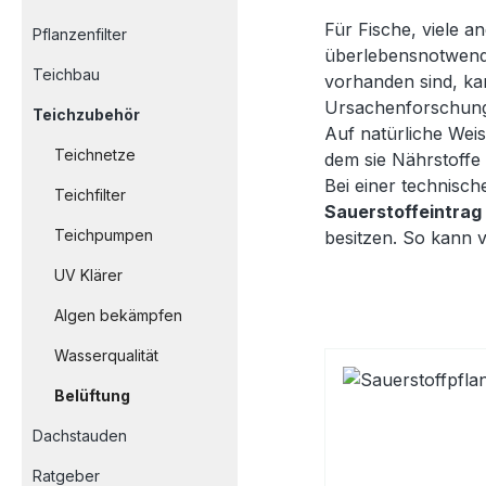
Für Fische, viele a
Pflanzenfilter
überlebensnotwend
Teichbau
vorhanden sind, ka
Ursachenforschung 
Teichzubehör
Auf natürliche Wei
Teichnetze
dem sie Nährstoffe 
Bei einer technisc
Teichfilter
Sauerstoffeintrag
Teichpumpen
besitzen. So kann v
UV Klärer
Algen bekämpfen
Wasserqualität
Belüftung
Dachstauden
Ratgeber