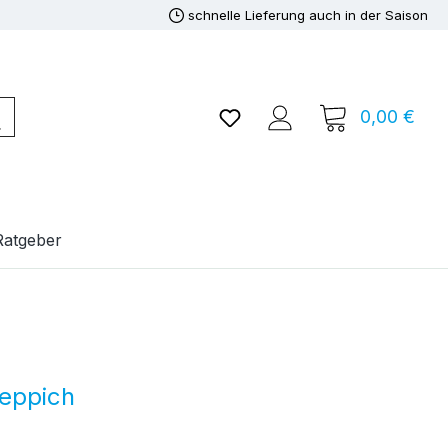
schnelle Lieferung auch in der Saison
Du hast 0 Produkte auf de
0,00 €
Ware
Ratgeber
eppich