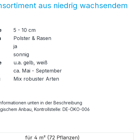
nsortiment aus niedrig wachsendem
e
5 - 10 cm
m
Polster & Rasen
ja
sonnig
e
u.a. gelb, weiß
ca. Mai - September
g
Mix robuster Arten
Informationen unten in der Beschreibung
ogischem Anbau, Kontrollstelle: DE-ÖKO-006
swählen
für 4 m² (72 Pflanzen)