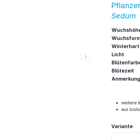
Pflanze
Sedum
Wuchshöh
Wuchsfor
Winterhart
Licht
Blütenfarb
Blütezeit
Anmerkun
weitere 
aus biol
au
Variante