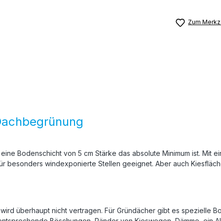
Zum Merkze
e Dachbegrünung
ine Bodenschicht von 5 cm Stärke das absolute Minimum ist. Mit ein
für besonders windexponierte Stellen geeignet. Aber auch Kiesfläc
e wird überhaupt nicht vertragen. Für Gründächer gibt es speziell
 entsprechende Böschungen, Ränder von Kieswegen, Dämme, ein Alpin