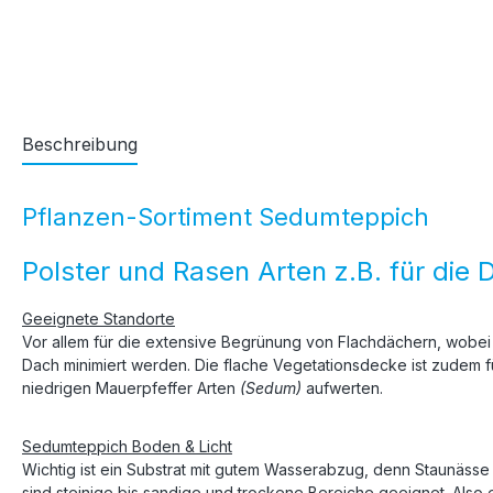
Beschreibung
Pflanzen-Sortiment Sedumteppich
Polster und Rasen Arten z.B. für di
Geeignete Standorte
Vor allem für die extensive Begrünung von Flachdächern, wobei e
Dach minimiert werden. Die flache Vegetationsdecke ist zudem 
niedrigen Mauerpfeffer Arten
(Sedum)
aufwerten.
Sedumteppich Boden & Licht
Wichtig ist ein Substrat mit gutem Wasserabzug, denn Staunäss
sind steinige bis sandige und trockene Bereiche geeignet. Also