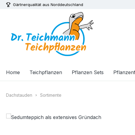
Gärtnerqualität aus Norddeutschland
m Hauptinhalt springen
Zur Suche springen
Zur Hauptnavigation springen
Home
Teichpflanzen
Pflanzen Sets
Pflanzenf
Dachstauden
Sortimente
Bildergalerie überspringen