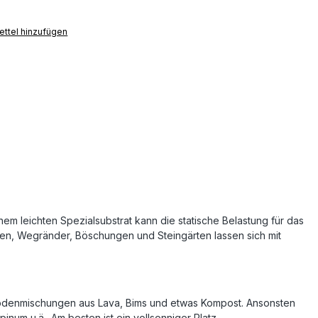
ttel hinzufügen
em leichten Spezialsubstrat kann die statische Belastung für das
hen, Wegränder, Böschungen und Steingärten lassen sich mit
e Bodenmischungen aus Lava, Bims und etwas Kompost. Ansonsten
um u.ä.. Am besten ist ein vollsonniger Platz.