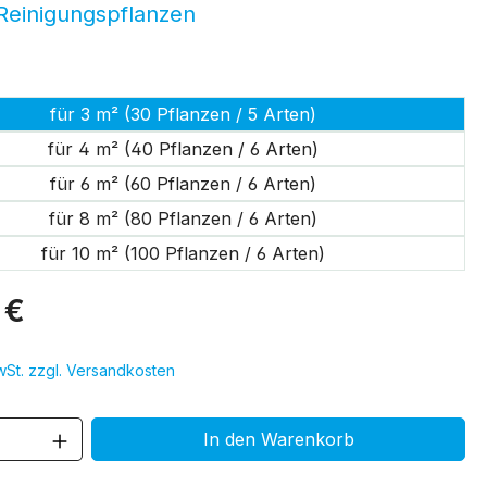
 Reinigungspflanzen
swählen
für 3 m² (30 Pflanzen / 5 Arten)
für 4 m² (40 Pflanzen / 6 Arten)
für 6 m² (60 Pflanzen / 6 Arten)
für 8 m² (80 Pflanzen / 6 Arten)
für 10 m² (100 Pflanzen / 6 Arten)
 €
MwSt. zzgl. Versandkosten
 Anzahl: Gib den gewünschten Wert ein 
In den Warenkorb