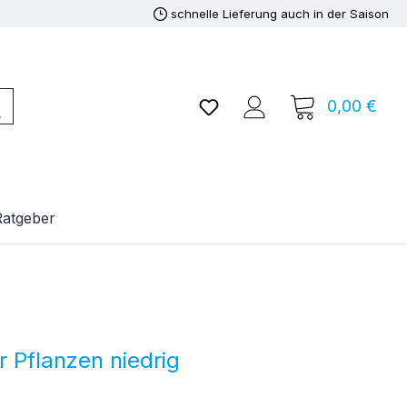
schnelle Lieferung auch in der Saison
Du hast 0 Produkte auf de
0,00 €
Ware
Ratgeber
er Pflanzen niedrig