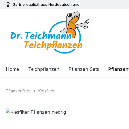
Gärtnerqualität aus Norddeutschland
m Hauptinhalt springen
Zur Suche springen
Zur Hauptnavigation springen
Home
Teichpflanzen
Pflanzen Sets
Pflanzenf
Pflanzenfilter
Kiesfilter
Bildergalerie überspringen