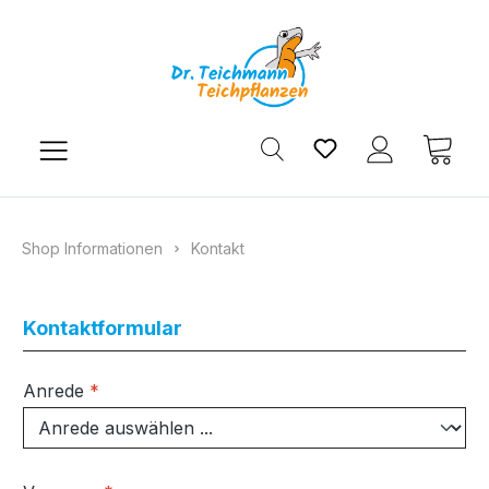
Zum Hauptinhalt springen
Du hast 0 Produkt
Ware
Shop Informationen
Kontakt
Kontaktformular
Anrede
*