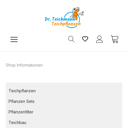
Zum Hauptinhalt springen
Du hast 0 Produkt
Ware
Shop Informationen
Teichpflanzen
Pflanzen Sets
Pflanzenfilter
Teichbau