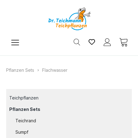
Zum Hauptinhalt springen
Du hast 0 Produkt
Ware
Pflanzen Sets
Flachwasser
Teichpflanzen
Pflanzen Sets
Teichrand
Sumpf