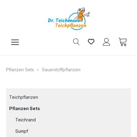
Zum Hauptinhalt springen
Du hast 0 Produkt
Ware
Pflanzen Sets
Sauerstoffpflanzen
Teichpflanzen
Pflanzen Sets
Teichrand
Sumpf