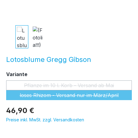
Lotosblume Gregg Gibson
auswählen
Variante
Pflanze im 10 l. Korb - Versand ab Mai
(Diese Option ist zurzeit nicht ver
loses Rhizom - Versand nur im März/April
(Diese Option ist zurzeit nicht ver
46,90 €
Preise inkl. MwSt. zzgl. Versandkosten